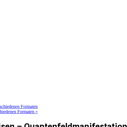
erschiedenen Formaten
rschiedenen Formaten
»
isen – Quantenfeldmanifestatio