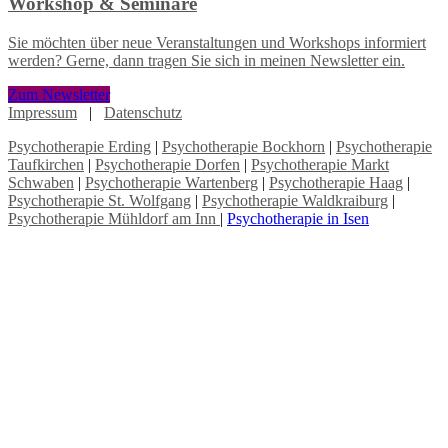
Workshop & Seminare
Sie möchten über neue Veranstaltungen und Workshops informiert
werden? Gerne, dann tragen Sie sich in meinen Newsletter ein.
Zum Newsletter
Impressum
|
Datenschutz
Psychotherapie Erding
|
Psychotherapie Bockhorn
|
Psychotherapie
Taufkirchen
|
Psychotherapie Dorfen
|
Psychotherapie Markt
Schwaben
|
Psychotherapie Wartenberg
|
Psychotherapie Haag
|
Psychotherapie St. Wolfgang
|
Psychotherapie Waldkraiburg
|
Psychotherapie Mühldorf am Inn
|
Psychotherapie in Isen