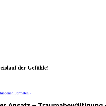
eislauf der Gefühle!
rschiedenen Formaten
»
her Ansatz – Traumabewältigung 